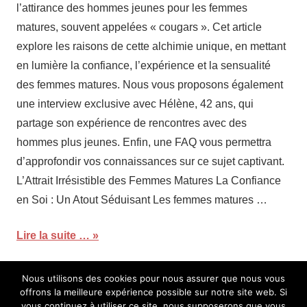
l’attirance des hommes jeunes pour les femmes
matures, souvent appelées « cougars ». Cet article
explore les raisons de cette alchimie unique, en mettant
en lumière la confiance, l’expérience et la sensualité
des femmes matures. Nous vous proposons également
une interview exclusive avec Hélène, 42 ans, qui
partage son expérience de rencontres avec des
hommes plus jeunes. Enfin, une FAQ vous permettra
d’approfondir vos connaissances sur ce sujet captivant.
L’Attrait Irrésistible des Femmes Matures La Confiance
en Soi : Un Atout Séduisant Les femmes matures …
Lire la suite …
Nous utilisons des cookies pour nous assurer que nous vous
Mentions Légales
offrons la meilleure expérience possible sur notre site web. Si
vous continuez à utiliser ce site, nous supposerons que vous