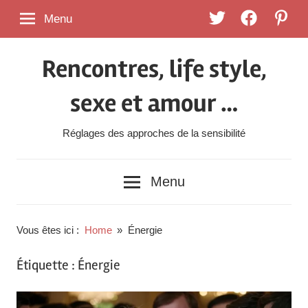
Skip
Twitter
FaceBook
Pintere
Menu
to
content
Rencontres, life style,
sexe et amour …
Réglages des approches de la sensibilité
Menu
Vous êtes ici :
Home
Énergie
Étiquette :
Énergie