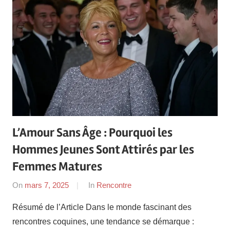
L’Amour Sans Âge : Pourquoi les
Hommes Jeunes Sont Attirés par les
Femmes Matures
On
mars 7, 2025
By
In
Rencontre
admin
Résumé de l’Article Dans le monde fascinant des
rencontres coquines, une tendance se démarque :