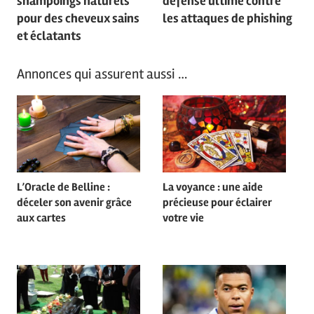
shampoings naturels
défense ultime contre
l’article
pour des cheveux sains
les attaques de phishing
et éclatants
Annonces qui assurent aussi …
L’Oracle de Belline :
La voyance : une aide
déceler son avenir grâce
précieuse pour éclairer
aux cartes
votre vie