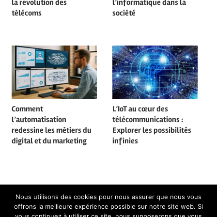
la révolution des
l’informatique dans la
télécoms
société
Comment
L’IoT au cœur des
l’automatisation
télécommunications :
redessine les métiers du
Explorer les possibilités
digital et du marketing
infinies
Nous utilisons des cookies pour nous assurer que nous vous
Mentions Légales
offrons la meilleure expérience possible sur notre site web. Si
vous continuez à utiliser ce site, nous supposerons que vous