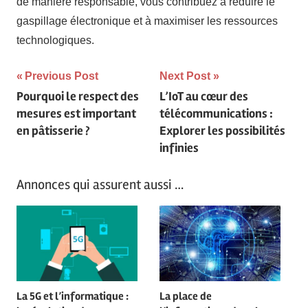
de manière responsable, vous contribuez à réduire le
gaspillage électronique et à maximiser les ressources
technologiques.
Navigation
Previous Post
Next Post
Pourquoi le respect des
L’IoT au cœur des
de
mesures est important
télécommunications :
l’article
en pâtisserie ?
Explorer les possibilités
infinies
Annonces qui assurent aussi …
La 5G et l’informatique :
La place de