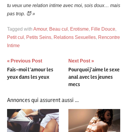
tu veux une relation intime avec moi, sois doux… mais
pas trop. 😈 »
Tagged with
Amour
,
Beau cul
,
Erotisme
,
Fille Douce
,
Petit cul
,
Petits Seins
,
Relations Sexuelles
,
Rencontre
Intime
Navigation
Previous Post
Next Post
Fais-moi l’amour les
Pourquoi j’aime le sexe
de
yeux dans les yeux
anal avec les jeunes
l’article
mecs
Annonces qui assurent aussi …